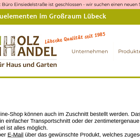
 Büro Einsiedelstraße ist geschlossen - wir suchen einen neuen
Bauelementen im Großraum Lübeck
Lübsche Qualität seit 1985
Unternehmen
Produkt
line-Shop können auch im Zuschnitt bestellt werden. Das
ein einfacher Transportschnitt oder der zentimetergena
el ist alles möglich.
per
E-Mail
über das gewünschte Produkt, welches zugesc